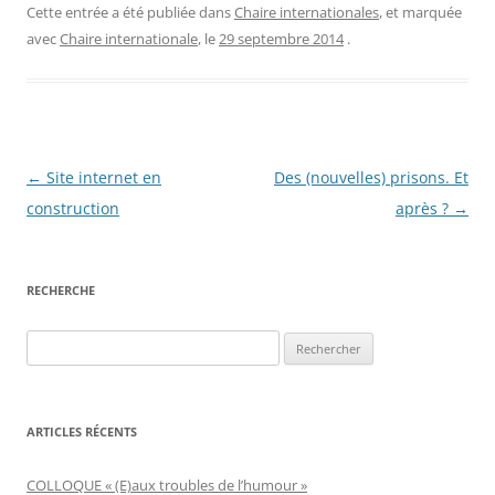
Cette entrée a été publiée dans
Chaire internationales
, et marquée
avec
Chaire internationale
, le
29 septembre 2014
.
Navigation
←
Site internet en
Des (nouvelles) prisons. Et
des
construction
après ?
→
articles
RECHERCHE
Rechercher :
ARTICLES RÉCENTS
COLLOQUE « (E)aux troubles de l’humour »